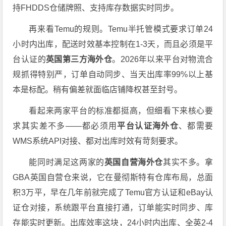
持FHDDS仓储牌照、支持库存数据实时同步。
再来看Temu的规则。Temu半托管模式要求订单24
小时内出库，配送时效基本控制在1-3天，而且必须是平
台认证的
英国第三方海外仓
。2026年以来平台对物流合
规抓得特别严，订单自动同步、当天出库率99%以上基
本是标配。稍有偏差就面临店铺降权甚至封号。
看起来两家平台的标准都挺高，但细看下来核心要
求其实差不多——都必须用
平台认证海外仓
、都需要
WMS系统API对接、都对出库时效有苛刻要求。
能同时满足这两家的
英国自营海外仓
其实不多。拿
GBA英国自营仓来说，它在曼彻斯特有仓库布局，总面
积3万平，早在几年前就完成了Temu官方认证和eBay认
证仓对接，系统跟平台直接打通，订单能实时同步、库
存能实时更新。出库效率这块，24小时内出库、全英2-4