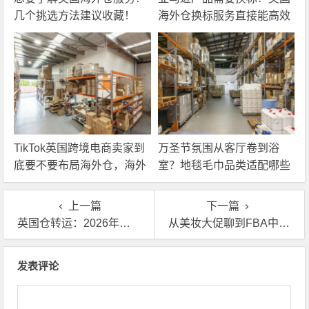
几个挑选方法建议收藏！
海外仓换标服务直接能高效
解决！
TikTok英国跨境电商卖家到
万圣节氛围从客厅卷到浴
底要不要布局海外仓，海外
室？地毯毛巾品类适配哪些
仓优势分析！
海外仓服务？
上一篇
下一篇
英国仓转运：2026年跨境卖家绕不开的一条路
从美妆大促聊到FBA中转：英国自营仓为什么越来越重要？
文章导航
发表评论