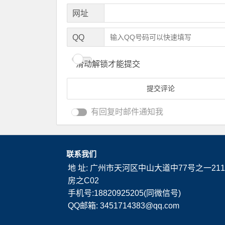
网址
QQ
滑动解锁才能提交
有回复时邮件通知我
联系我们
地 址: 广州市天河区中山大道中77号之一211
房之C02
手机号:18820925205(同微信号)
QQ邮箱: 3451714383@qq.com