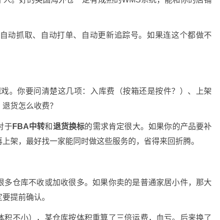
。
自动抓取、自动打单、自动更新追踪号。如果连这个都做不
的把戏。你要问清楚这几项：入库费（按箱还是按件？）、上架
？退货怎么收费？
对于
FBA中转
和
退货换标
的需求肯定很大。如果你的产品要补
再上架，最好找一家能同时做这些服务的，省得来回折腾。
很多仓库不收或加收很多。如果你卖的是普通家居小件，那大
定要提前确认。
体积不小），某仓库按体积重算了三倍运费，血亏。后来换了