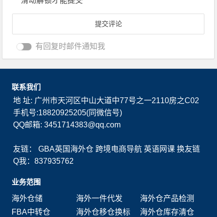
滑动解锁才能提交
有回复时邮件通知我
联系我们
地 址: 广州市天河区中山大道中77号之一2110房之C02
手机号:18820925205(同微信号)
QQ邮箱: 3451714383@qq.com
友链：
GBA英国海外仓
跨境电商导航
英语网课
换友链
Q我：837935762
业务范围
海外仓储
海外一件代发
海外仓产品检测
FBA中转仓
海外仓移仓换标
海外仓库存清仓