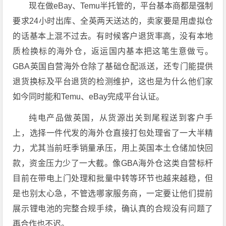
现在做eBay、Temu半托管的，平台基本商都是强制
要求24小时出库、全英两天送达的，卖家要是用虚拟仓
的话基本上混不过去。有时候客户退货率高，没有本地
质检换标的海外仓，返运国内基本把这笔生意做亏。
GBA英国自营海外仓除了基础仓配派送，还专门能提供
退货换标及平台退货的检测维护，这也是为什么他们家
如今同时能和Temu、eBay完成平台认证。
纯电产品做英国，从货源出关到尾程送到客户手
上，选择一件代发的海外仓直接打包处理省了一大半精
力，尤其当前旺季销量承压，用上英国本土仓储加快回
款，资金压力少了一大截。像GBA海外仓这类自营标杆
目前在带电上门处理和批量中转等环节也越来越稳，但
是也别太心急，不管选哪家服务商，一定要让他们提前
展示锂电池的完整合规手续，确认真的合规没有问题了
再合作也不迟。