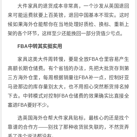
大件家具的退货成本非常高，一个沙发从英国退回
来可能运费就要上百英镑，退回中国基本不现实。这时
候如果海外仓能帮你在当地处理好质检、换标、重新上
架的各个环节，这样至少还能挽回一部分货值少亏点。
FBA中转其实挺实用
家具这类大件周转慢，要是全放FBA仓里容易产生
高额长期仓储费。有个省钱的办法，先把大批货存到第
三方海外仓里，每周根据销量往FBA补一点，控制好亚
马逊那边的库存量别太大，也不用担心突然断货排名掉
下去。中转模式对控制FBA仓储费的效果确实比直接全
塞进FBA要好不少。
选英国海外仓帮大件家具贴标，最核心的还是找个
靠谱的合作方——别找了那种收货就失联的，不然货弄
丢了连个说法都没有。