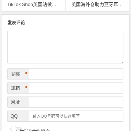
TikTok Shop英国站做大了，但它背后的问题你可别忽略
英国海外仓助力蓝牙耳机卖家破局：从退货难题到增长引擎
文章导航
发表评论
*
昵称
*
邮箱
网址
QQ