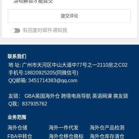
滑动解锁才能提交
有回复时邮件通知我
联系我们
地 址: 广州市天河区中山大道中77号之一2110房之C02
手机号:18820925205(同微信号)
QQ邮箱: 3451714383@qq.com
友链：
GBA英国海外仓
跨境电商导航
英语网课
换友链
Q我：837935762
业务范围
海外仓储
海外一件代发
海外仓产品检测
FBA中转仓
海外仓移仓换标
海外仓库存清仓