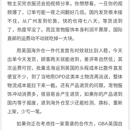
物主买完衣服还会拍视频分享。你想想看，一旦你的视
频爆了，订单可能一夜之间翻好几倍。国内发货根本接
不住，从广州发到伦敦，快的也得七八天，等货送到
了，热度早没了。而且宠物服饰本身利润不算厚，国际
直邮的运费动不动就吃掉一大块。
用英国海外仓一件代发首先时效就比别人稳，今天
出单今天发货，顾客两天就能收到，差评率自然低；其
次运费可控，批量走海运到英国的头程成本比散件直发
便宜不少，到了当地用DPD这类本土物流再派送，整体
物流成本能拉下来一截。还有产品退货的问题，宠物服
饰冲动消费多，很容易会产生退货，如果你的产品退到
国内等于报废，退到海外仓至少还能检测、换标、重新
上架，少亏一笔。
如果你正在考虑找一家靠谱的合作方，GBA英国自