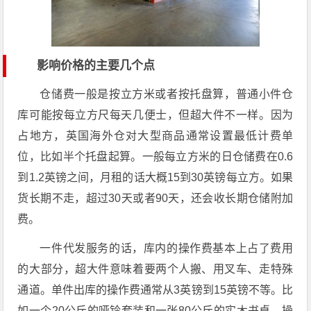
影响价格的主要几个点
仓储费一般是按立方米或者按托盘算，普通小件仓
库可能按每立方尺每天几便士，但超大件不一样。因为
占地方，英国海外仓对大型商品通常设置最低计费单
位，比如半个托盘起算。一般每立方米的日仓储费在0.6
到1.2英镑之间，月租的话大概15到30英镑每立方。如果
货长期不走，超过30天或者90天，还会收长期仓储附加
费。
一件代发服务的话，库内的操作费基本上占了费用
的大部分，超大件意味着要两个人搬、用叉车、走特殊
通道。单件出库的操作费通常从3英镑到15英镑不等。比
如一个20公斤的哑铃套装和一张80公斤的实木书桌，操