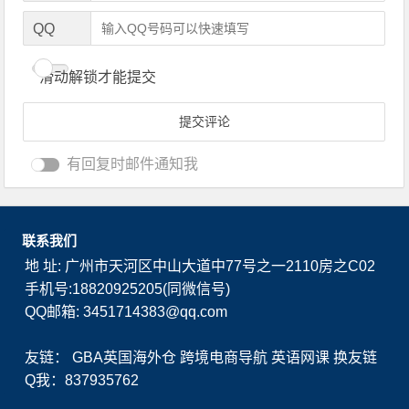
QQ
滑动解锁才能提交
有回复时邮件通知我
联系我们
地 址: 广州市天河区中山大道中77号之一2110房之C02
手机号:18820925205(同微信号)
QQ邮箱: 3451714383@qq.com
友链：
GBA英国海外仓
跨境电商导航
英语网课
换友链
Q我：837935762