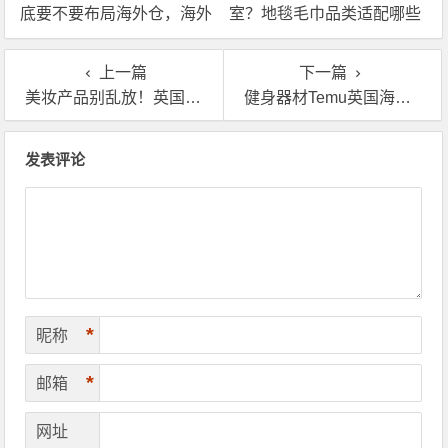
底要不要布局海外仓，海外
室？地毯毛巾品类适配哪些
仓优势分析！
海外仓服务？
上一篇
下一篇
美妆产品别乱放！英国海外仓的仓储细节，比你想的更重要
健身器材Temu英国海外仓一件代发，别再让你的大件货拖后腿
文章导航
发表评论
*
昵称
*
邮箱
网址