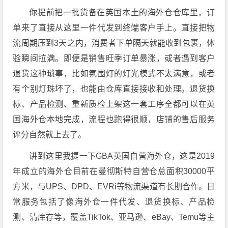
你提前把一批货备在英国本土的海外仓仓库里，订
单来了直接从这里一件代发到终端客户手上。直接把物
流周期压到3天之内，消费者下单隔天就能收到包裹，体
验瞬间拉满。即便是销售旺季订单暴涨，或者遇到客户
退货这种琐事，比如氛围灯的灯光模式不太满意，或者
有个别灯珠坏了，也能由仓库直接接收和处理。退货换
标、产品检测、重新质检上架这一套工序全都可以在英
国海外仓本地完成，流程也跑得很顺，店铺的售后服务
评分自然就上去了。
讲到这里我提一下GBA英国自营海外仓，这是2019
年成立的海外仓目前在曼彻斯特自营仓总面积30000平
方米，与UPS、DPD、EVRi等物流渠道有长期合作。日
常服务包括了像海外仓一件代发、退货换标、产品检
测、清库存等，覆盖TikTok、亚马逊、eBay、Temu等主