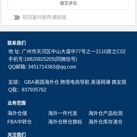
有回复时邮件通知我
联系我们
地 址: 广州市天河区中山大道中77号之一2110房之C02
手机号:18820925205(同微信号)
QQ邮箱: 3451714383@qq.com
友链：
GBA英国海外仓
跨境电商导航
英语网课
换友链
Q我：837935762
业务范围
海外仓储
海外一件代发
海外仓产品检测
FBA中转仓
海外仓移仓换标
海外仓库存清仓
关注我们