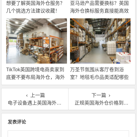
想要了解英国海外仓服务？
亚马逊产品需要换标？英国
几个挑选方法建议收藏！
海外仓换标服务直接能高效
解决！
TikTok英国跨境电商卖家到
万圣节氛围从客厅卷到浴
底要不要布局海外仓，海外
室？地毯毛巾品类适配哪些
仓优势分析！
海外仓服务？
上一篇
下一篇
电子设备遇上英国海外仓退货换标，操作没你想的那么复杂
正规英国海外仓价格到底怎么看？拆开报价单给你说明白
文章导航
发表评论