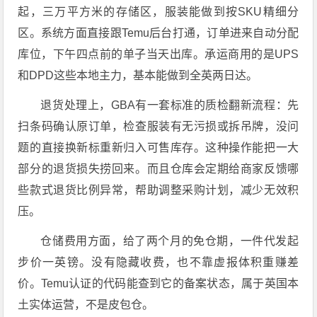
起，三万平方米的存储区，服装能做到按SKU精细分
区。系统方面直接跟Temu后台打通，订单进来自动分配
库位，下午四点前的单子当天出库。承运商用的是UPS
和DPD这些本地主力，基本能做到全英两日达。
退货处理上，GBA有一套标准的质检翻新流程：先
扫条码确认原订单，检查服装有无污损或拆吊牌，没问
题的直接换新标重新归入可售库存。这种操作能把一大
部分的退货损失捞回来。而且仓库会定期给商家反馈哪
些款式退货比例异常，帮助调整采购计划，减少无效积
压。
仓储费用方面，给了两个月的免仓期，一件代发起
步价一英镑。没有隐藏收费，也不靠虚报体积重赚差
价。Temu认证的代码能查到它的备案状态，属于英国本
土实体运营，不是皮包仓。