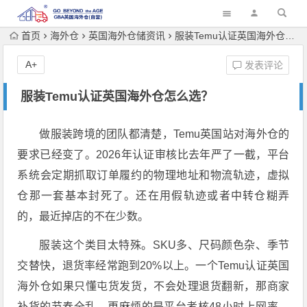
首页
海外仓
英国海外仓储资讯
服装Temu认证英国海外仓怎么选？
A+
发表评论
服装Temu认证英国海外仓怎么选？
做服装跨境的团队都清楚，Temu英国站对海外仓的
要求已经变了。2026年认证审核比去年严了一截，平台
系统会定期抓取订单履约的物理地址和物流轨迹，虚拟
仓那一套基本封死了。还在用假轨迹或者中转仓糊弄
的，最近掉店的不在少数。
服装这个类目太特殊。SKU多、尺码颜色杂、季节
交替快，退货率经常跑到20%以上。一个Temu认证英国
海外仓如果只懂屯货发货，不会处理退货翻新，那商家
补货的节奏全乱。更麻烦的是平台考核48小时上网率，