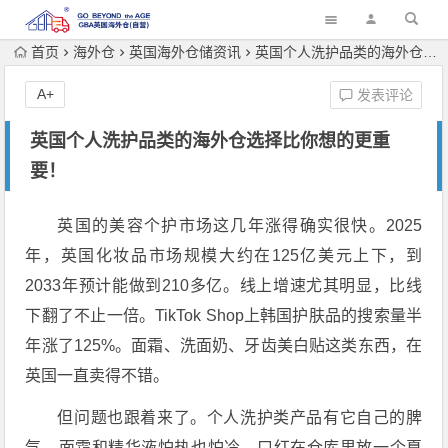
首页
海外仓
英国海外仓储资讯
英国个人洗护品类的海外仓选择比你想的更重要！
A+
发表评论
英国个人洗护品类的海外仓选择比你想的更重
要！
英国的美容个护市场这几年涨得确实很快。2025
年，英国化妆品市场规模大约在125亿美元上下，到
2033年预计能做到210多亿。线上增速尤其明显，比线
下翻了不止一倍。TikTok Shop上韩国护肤品的搜索量半
年涨了125%。面霜、洗面奶、牙齿美白贴这类东西，在
英国一直卖得不错。
但问题也跟着来了。个人洗护类产品有它自己的脾
气。面霜和精华液怕热也怕冷，口红在仓库里放一个夏