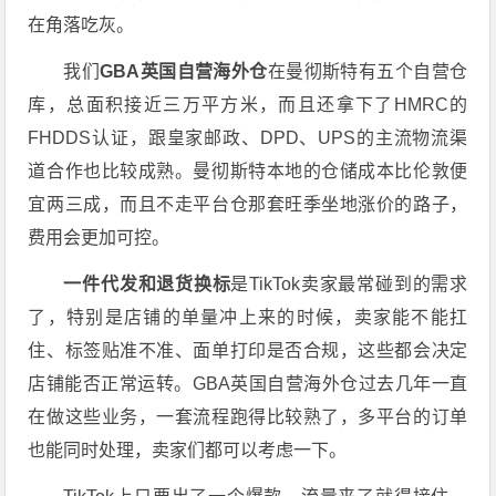
在角落吃灰。
我们
GBA英国自营海外仓
在曼彻斯特有五个自营仓
库，总面积接近三万平方米，而且还拿下了HMRC的
FHDDS认证，跟皇家邮政、DPD、UPS的主流物流渠
道合作也比较成熟。曼彻斯特本地的仓储成本比伦敦便
宜两三成，而且不走平台仓那套旺季坐地涨价的路子，
费用会更加可控。
一件代发和退货换标
是TikTok卖家最常碰到的需求
了，特别是店铺的单量冲上来的时候，卖家能不能扛
住、标签贴准不准、面单打印是否合规，这些都会决定
店铺能否正常运转。GBA英国自营海外仓过去几年一直
在做这些业务，一套流程跑得比较熟了，多平台的订单
也能同时处理，卖家们都可以考虑一下。