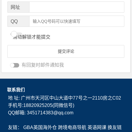
网址
QQ
滑动解锁才能提交
有回复时邮件通知我
联系我们
地 址: 广州市天河区中山大道中77号之一2110房之C02
手机号:18820925205(同微信号)
QQ邮箱: 3451714383@qq.com
友链：
GBA英国海外仓
跨境电商导航
英语网课
换友链