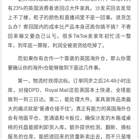
有23%的英国消费者退回过大件家具。沙发买回去发现
上不了楼，柜子的颜色和直播间里不是一回事。退货怎
么办？寄回国内的成本比产品本身还高你搞不搞？不寄
回来嘛又要自己认亏。很多TikTok卖家年初忙活一整
年，到年底一算账，利润全被退货给吃掉了。
而如果你有合作一个靠谱的英国海外仓，那么你需
要确认你的海外i仓能够做到下面这几件事。
第一，物流时效得达标。订单同步之后24-48小时出
库，对接DPD、Royal Mail这些英国本土快递，全境能
做到一到三日达。第二，能处理大件。家具装饰品类最
大的痛点就是“普通仓接不住”。真正有能力的英国海外仓
会有地面平仓、宽通道和卡板位，确保沙发的木箱或桌
椅的托盘能顺利卸货入库。额外提供检测、翻新、换标
服务的仓库，能把退回来的货重新卖出去，而不只是堆