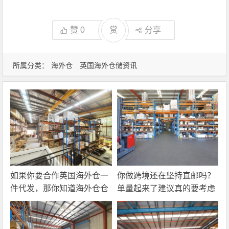
赞
0
赏
分享
所属分类：
海外仓
英国海外仓储资讯
如果你要合作英国海外仓一
你做跨境还在坚持直邮吗？
件代发，那你知道海外仓仓
单量起来了建议真的要考虑
储费应该怎么算吗？
一下海外仓一件代发