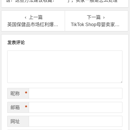
谱？这些方法建议收藏！
了，卖家一般是怎么处理
的？
上一篇
下一篇
英国保健品市场红利爆发，亚马逊卖家物流难题怎么用海外仓破解
TikTok Shop母婴卖家必读：英国海外仓一件代发的真实费用
文章导航
发表评论
*
昵称
*
邮箱
网址