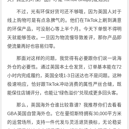
不过，光有环保好货可还不够哦，因为英国人对于
线上购物可是有点急脾气的。他们在TikTok上刷到满意
的环保产品，可没耐心等上半个月。今天下单恨不得明
天就能够签收
。一旦因为物流慢导致差评，那你产品即
使流量再好也容易归零。
那面对这样的问题，我觉得有必要跟你们说一说
海
外仓
的必要性。通过
英国本土仓发货
，订单基本能在
72
小时
内完成履约，英国全境
1-3日
送达也不是问题
。这种
极速响应，恰好跟TikTok冲动消费的属性严丝合缝，既
能保住店铺评分，也能让“绿色溢价”兑现成更多回头客。
那么，英国海外仓谁比较靠谱？我推荐你们去看看
GBA英国自营海外仓
。它在曼彻斯特拥有
30,000平方米
的运营场所，支持一件代发与灵活退货换标，无论稳妥