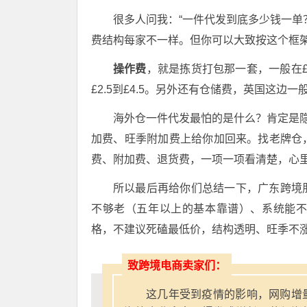
很多人问我：“一件代发到底多少钱一单
费结构每家不一样。但你可以大致按这个框
操作费
，就是拣货打包那一套，一般在£1
£2.5到£4.5
。另外还有仓储费，英国这边一般
海外仓一件代发最怕的是什么？肯定是隐
加费、旺季附加费上给你加回来
。找老牌仓
费、附加费、退货费，一项一项看清楚，心
所以最后再给你们总结一下，广东跨境
不够老（五年以上的基本靠谱）、系统能
格，不建议死磕最低价，结构透明、旺季不
致跨境电商卖家们：
这几年受到疫情的影响，网购增