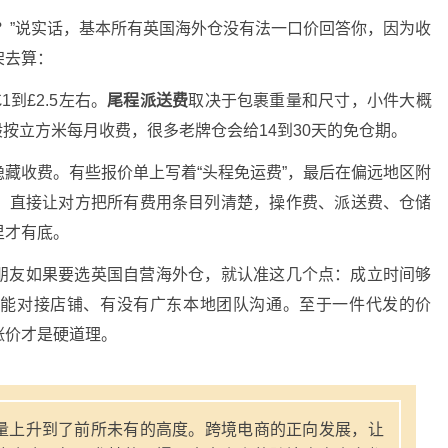
？”说实话，基本所有英国海外仓没有法一口价回答你，因为收
架去算：
到£2.5左右
。
尾程派送费
取决于包裹重量和尺寸，小件大概
按立方米每月收费，很多老牌仓会给14到30天的免仓期
。
藏收费。有些报价单上写着“头程免运费”，最后在偏远地区附
，直接让对方把所有费用条目列清楚，操作费、派送费、仓储
里才有底
。
朋友如果要选英国自营海外仓，就认准这几个点：成立时间够
不能对接店铺、有没有广东本地团队沟通。至于一件代发的价
涨价才是硬道理
。
量上升到了前所未有的高度。跨境电商的正向发展，让