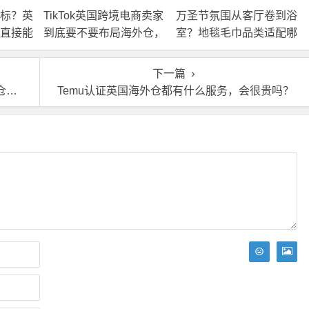
标？英
TikTok英国跨境电商卖家
万圣节氛围从客厅卷到浴
直接能
到底要不要布局海外仓，
室？地毯毛巾品类适配哪
海外仓优势分析！
些海外仓服务？
下一篇
流
Temu认证英国海外仓都有什么服务，会很贵吗？