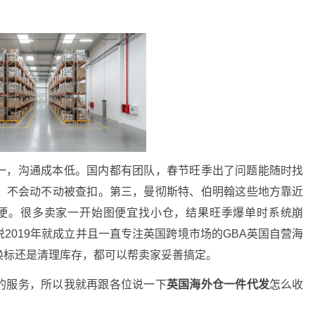
一，沟通成本低。国内都有团队，春节旺季出了问题能随时找
，不会动不动被查扣
。第三，曼彻斯特、伯明翰这些地方靠近
方便
。很多卖家一开始图便宜找小仓，结果旺季爆单时系统崩
2019年就成立并且一直专注英国跨境市场的GBA英国自营海
换标还是清理库存，都可以帮卖家妥善搞定。
的服务，所以我就再跟各位说一下
英国海外仓一件代发
怎么收