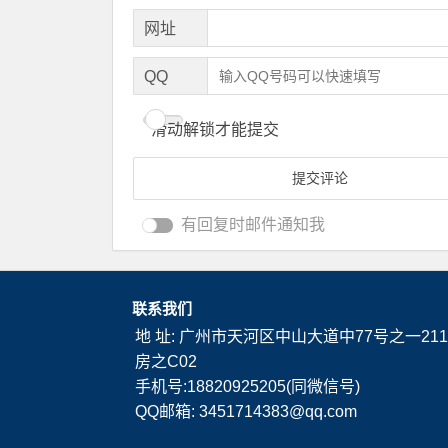
网址
QQ
滑动解锁才能提交
有回复时邮件通知我
联系我们
地 址: 广州市天河区中山大道中77号之一211
房之C02
手机号:18820925205(同微信号)
QQ邮箱: 3451714383@qq.com