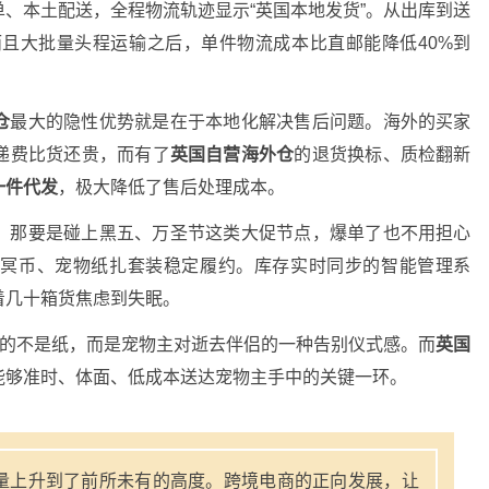
、本土配送，全程物流轨迹显示“英国本地发货”
。从出库到送
而且大批量头程运输之后，单件物流成本比直邮能降低40%到
仓
最大的隐性优势就是在于本地化解决售后问题。海外的买家
递费比货还贵，而有了
英国自营海外仓
的退货换标、质检翻新
一件代发
，极大降低了售后处理成本。
，那要是碰上黑五、万圣节这类大促节点，爆单了也不用担心
物冥币、宠物纸扎套装稳定履约。库存实时同步的智能管理系
着几十箱货焦虑到失眠。
卖的不是纸，而是宠物主对逝去伴侣的一种告别仪式感。而
英国
能够准时、体面、低成本送达宠物主手中的关键一环。
量上升到了前所未有的高度。跨境电商的正向发展，让