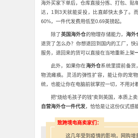
海外买家下单后，仓库直接分拣、打包、贴单
达，1到3天就能妥投，比直邮快太多了
。
60%，一件代发费用低至0.69英镑起
。
除了
英国海外仓
的物理存储能力，
海外
退货了怎么办？你想退回到国内的工厂，快
服务，退回来的货可以直接在当地重新上架
此外，如果你在
海外仓
系统里提前备货
物流瘫痪。灵活的弹性扩容，能让你的宠
统，也能让你在电脑前就掌控一切，不用对
把“烧给毛孩子的钱”卖到英国，本质上
自营海外仓一件代发
，恰恰是让这份仪式感
致跨境电商卖家们：
这几年受到疫情的影响，网购增