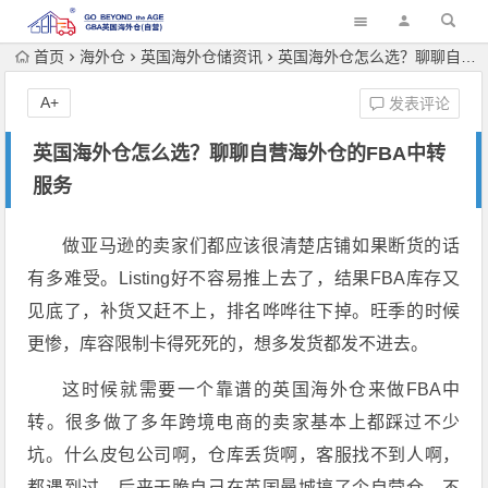
首页
海外仓
英国海外仓储资讯
英国海外仓怎么选？聊聊自营海外仓的FBA中转服务
A+
发表评论
英国海外仓怎么选？聊聊自营海外仓的FBA中转
服务
做亚马逊的卖家们都应该很清楚店铺如果断货的话
有多难受。
Listing好不容易推上去了，结果FBA库存又
见底了，补货又赶不上，排名哗哗往下掉。旺季的时候
更惨，库容限制卡得死死的，想多发货都发不进去。
这时候就需要一个靠谱的英国海外仓来做FBA中
转。
很多做了多年跨境电商的卖家基本上都踩过不少
坑。什么皮包公司啊，仓库丢货啊，客服找不到人啊，
都遇到过。后来干脆自己在英国曼城搞了个自营仓，不