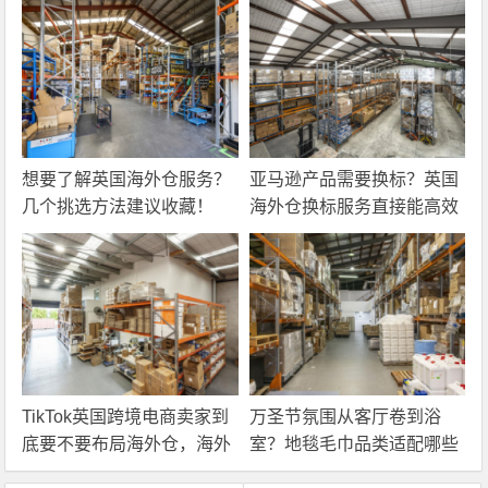
想要了解英国海外仓服务？
亚马逊产品需要换标？英国
几个挑选方法建议收藏！
海外仓换标服务直接能高效
解决！
TikTok英国跨境电商卖家到
万圣节氛围从客厅卷到浴
底要不要布局海外仓，海外
室？地毯毛巾品类适配哪些
仓优势分析！
海外仓服务？