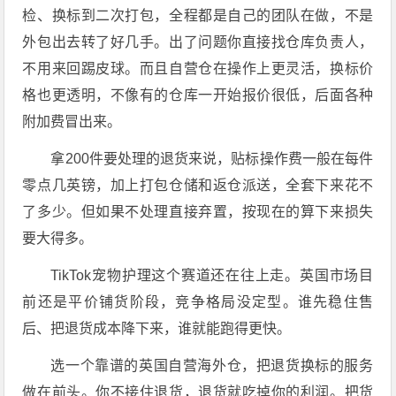
检、换标到二次打包，全程都是自己的团队在做，不是
外包出去转了好几手。出了问题你直接找仓库负责人，
不用来回踢皮球
。而且自营仓在操作上更灵活，换标价
格也更透明，不像有的仓库一开始报价很低，后面各种
附加费冒出来。
拿200件要处理的退货来说，贴标操作费一般在每件
零点几英镑，加上打包仓储和返仓派送，全套下来花不
了多少。但如果不处理直接弃置，按现在的算下来损失
要大得多
。
TikTok宠物护理这个赛道还在往上走。英国市场目
前还是平价铺货阶段，竞争格局没定型。谁先稳住售
后、把退货成本降下来，谁就能跑得更快。
选一个靠谱的英国自营海外仓，把退货换标的服务
做在前头。你不接住退货，退货就吃掉你的利润。把货