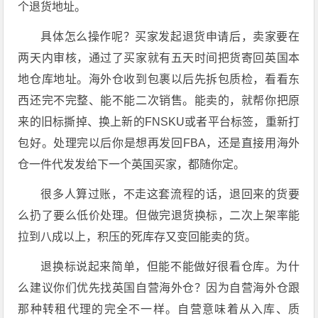
个退货地址。
具体怎么操作呢？买家发起退货申请后，卖家要在
两天内审核，通过了买家就有五天时间把货寄回英国本
地仓库地址
。海外仓收到包裹以后先拆包质检，看看东
西还完不完整、能不能二次销售。能卖的，就帮你把原
来的旧标撕掉、换上新的FNSKU或者平台标签，重新打
包好
。处理完以后你是想再发回FBA，还是直接用海外
仓一件代发发给下一个英国买家，都随你定。
很多人算过账，不走这套流程的话，退回来的货要
么扔了要么低价处理。但做完退货换标，二次上架率能
拉到八成以上，积压的死库存又变回能卖的货
。
退换标说起来简单，但能不能做好很看仓库。为什
么建议你们优先找英国自营海外仓？因为自营海外仓跟
那种转租代理的完全不一样。自营意味着从入库、质