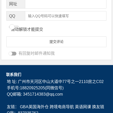
网址
QQ
滑动解锁才能提交
有回复时邮件通知我
联系我们
地 址: 广州市天河区中山大道中77号之一2110房之C02
手机号:18820925205(同微信号)
QQ邮箱: 3451714383@qq.com
友链：
GBA英国海外仓
跨境电商导航
英语网课
换友链