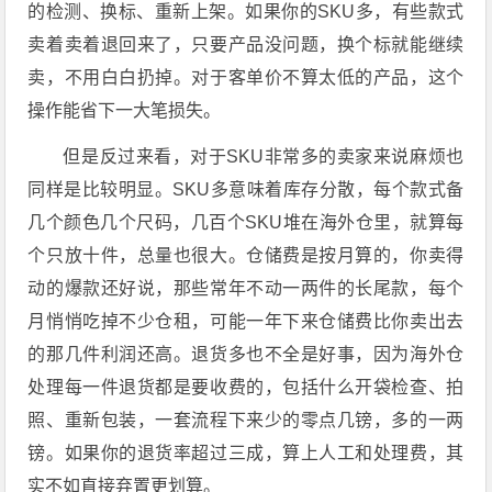
的检测、换标、重新上架。如果你的SKU多，有些款式
卖着卖着退回来了，只要产品没问题，换个标就能继续
卖，不用白白扔掉。对于客单价不算太低的产品，这个
操作能省下一大笔损失。
但是反过来看，对于SKU非常多的卖家来说麻烦也
同样是比较明显。SKU多意味着库存分散，每个款式备
几个颜色几个尺码，几百个SKU堆在海外仓里，就算每
个只放十件，总量也很大。仓储费是按月算的，你卖得
动的爆款还好说，那些常年不动一两件的长尾款，每个
月悄悄吃掉不少仓租，可能一年下来仓储费比你卖出去
的那几件利润还高。退货多也不全是好事，因为海外仓
处理每一件退货都是要收费的，包括什么开袋检查、拍
照、重新包装，一套流程下来少的零点几镑，多的一两
镑。如果你的退货率超过三成，算上人工和处理费，其
实不如直接弃置更划算。