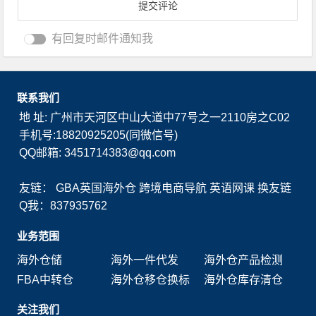
有回复时邮件通知我
联系我们
地 址: 广州市天河区中山大道中77号之一2110房之C02
手机号:18820925205(同微信号)
QQ邮箱: 3451714383@qq.com
友链：
GBA英国海外仓
跨境电商导航
英语网课
换友链
Q我：837935762
业务范围
海外仓储
海外一件代发
海外仓产品检测
FBA中转仓
海外仓移仓换标
海外仓库存清仓
关注我们