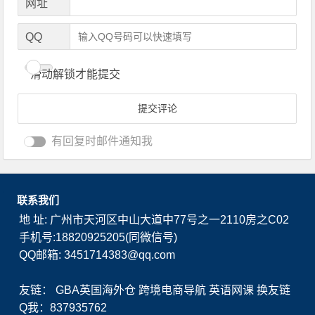
网址
QQ
滑动解锁才能提交
有回复时邮件通知我
联系我们
地 址: 广州市天河区中山大道中77号之一2110房之C02
手机号:18820925205(同微信号)
QQ邮箱: 3451714383@qq.com
友链：
GBA英国海外仓
跨境电商导航
英语网课
换友链
Q我：837935762