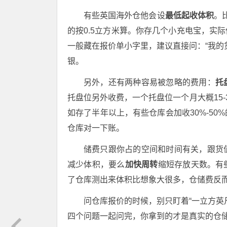
有些英国海外仓他会设
最低起收体积
。
的按0.5立方米算。你存几个小充电宝，实际
一般藏在报价单小字里，建议直接问：“我的
银。
另外，还有两种容易被忽略的费用：
托
托盘位另外收费，一个托盘位一个月大概15
如存了半年以上，有些仓库会加收30%-5
仓库对一下账。
储费只跟你占的空间和时间有关，跟货
减少体积，要么
加快周转
缩短存放天数。有
了仓库测出来体积比想象大很多，仓储费反
问仓库报价的时候，别只盯着“一立方英
四个问题一起问完，你拿到的才是真实的仓