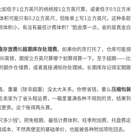
比如低于1立方英尺的统统按1立方英尺算，或者低于0.5立方米
体积可能只有0.2立方英尺，但账单上写1立方英尺。这种条款
货体积小，有没有最低计费体积？”脸皮厚一点，省的是真金白
盘存放费
和
超期库存处理费
。如果你的货打托了，仓库可能按
-30英镑，跟按立方英尺算哪个划算得算一下。至于超期——比
0%的额外仓储费，或者直接通知你处理掉。长期库存记得定期跟
值、重量（除非超重）没太大关系。你想省钱，要么
压缩包装
些卖家为了省头程运费，一箱里塞满各种不规则的货，结果到
而更贵。这个账得两头算。
尺多少钱”。把免租期、最低计费体积、旺季附加费、托盘费这
储成本，不然再便宜的基础单价，也能被各种附加项吃回去。