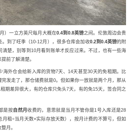
9月）一立方英尺每月大概在
0.4到0.8英镑
之间。伦敦周边会贵
。到了旺季（10-12月），很多仓库会加收
0.2到0.4英镑
的附
问清楚，别等到10月看到账单才反应过来。不过，也有一些海
以提前了解清楚。
少海外仓会给新入库的货物7天、14天甚至30天的免租期。比
理完发走了，那仓储费就是0。但如果你一放就是两个月，那从
免租期差异很大，有的仓库只免头7天，有的免15天，签合同之
都是按
自然月
收费的，意思就是当月不管你是1号入库还是28
总月租÷当月天数×实际存放天数），按月计费的不算亏，但如
收整月。