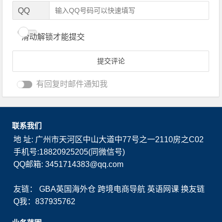
QQ
滑动解锁才能提交
有回复时邮件通知我
联系我们
地 址: 广州市天河区中山大道中77号之一2110房之C02
手机号:18820925205(同微信号)
QQ邮箱: 3451714383@qq.com
友链：
GBA英国海外仓
跨境电商导航
英语网课
换友链
Q我：837935762