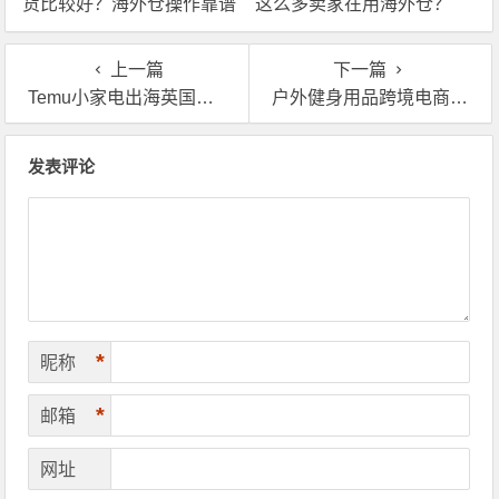
货比较好？海外仓操作靠谱
这么多卖家在用海外仓？
吗？
上一篇
下一篇
Temu小家电出海英国，平台认证海外仓一件代发很重要吗？
户外健身用品跨境电商，为什么这么多卖家用英国海外仓
文章导航
发表评论
*
昵称
*
邮箱
网址