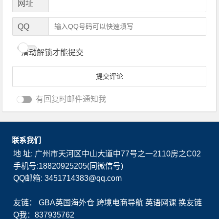
网址
QQ
滑动解锁才能提交
有回复时邮件通知我
联系我们
地 址: 广州市天河区中山大道中77号之一2110房之C02
手机号:18820925205(同微信号)
QQ邮箱: 3451714383@qq.com
友链：
GBA英国海外仓
跨境电商导航
英语网课
换友链
Q我：837935762