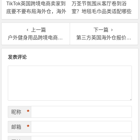
TikTok英国跨境电商卖家到
万圣节氛围从客厅卷到浴
底要不要布局海外仓，海外
室？地毯毛巾品类适配哪些
仓优势分析！
海外仓服务？
上一篇
下一篇
户外健身用品跨境电商，为什么这么多卖家用英国海外仓
第三方英国海外仓报价一般包括哪些方面的费用？
文章导航
发表评论
*
昵称
*
邮箱