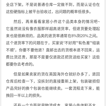
全店下架
。不是说普通仓库一定做不到，而是认证仓在
这些硬指标上被平台验收过，出问题的概率低很多。
然后，再来看看家居小件这个品类本身的情况吧~
它虽然说没有像衣服那样超高退货率，但退货要处理起
来也是很麻烦的，品类的退货率通常在8%到20%之间
。
这个退货率下的问题在于，买家说“不好用”“有色差”“组装
不顺”，你要不要他退？直邮出去的货根本退不回来，运
费比货还贵，那是不是要仅退款还把货送给买家？这些
都要你去考虑的。
但是如果卖家的货在英国海外仓就好办多了，退回
仓库后检查一下，没拆封的直接重新上架，包装破损但
产品完好的换个包装也能继续卖
。一套流程走下来，能
挽回一半以上的损失
。
还有一个方面就是物流成本，家居小件体积不大，