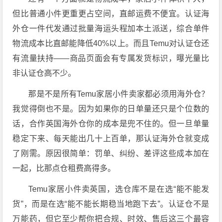
但比普通小件更重更占空间，直邮运费不便宜。认证海
外仓一件代发通过批量海运头程加本土派送，综合单件
物流成本比直邮能降低40%以上
。而且Temu对认证仓还
有流量扶持——商品页面会有专属发货标识，曝光量比
非认证仓高不少
。
那是不是所有Temu家居小件卖家都必须用海外仓？
我觉得倒也不是。因为如果你的日单量还只是个位数的
话，合作英国海外仓你的成本是兜不住的
。但一旦单量
稳定下来、每天能出几十上百单，那认证海外仓就变成
了刚需。原因很简单：罚单、纠纷、差评这些成本加在
一起，比那点仓租费高得多。
Temu家居小件卖英国，选仓库不是在选“能不能发
货”，而是在选“能不能长期稳当地跑下去”。认证仓不是
万能药，但它至少帮你把合规、时效、售后这三个最容