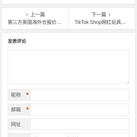
仓优势分析！
海外仓服务？
上一篇
下一篇
第三方英国海外仓报价一般包括哪些方面的费用？
TikTok Shop网红玩具流量暴涨，看成熟卖家是怎么用海外仓应对的
文章导航
发表评论
*
昵称
*
邮箱
网址