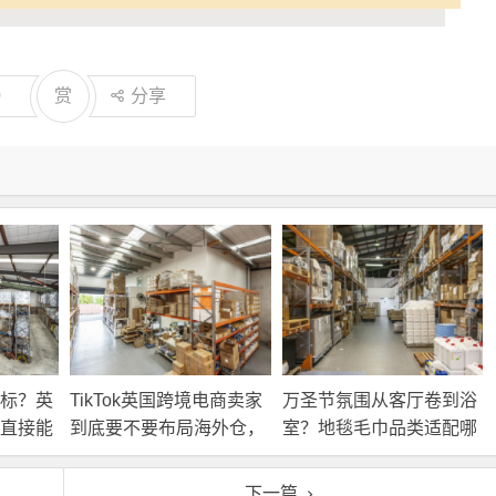
0
赏
分享
标？英
TikTok英国跨境电商卖家
万圣节氛围从客厅卷到浴
直接能
到底要不要布局海外仓，
室？地毯毛巾品类适配哪
海外仓优势分析！
些海外仓服务？
下一篇