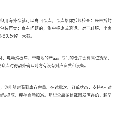
但用海外仓就可以寄回仓库。仓库帮你拆包检查：是未拆封
换包装再卖；真有问题的，集中报废或退运。对于鞋服、小家
把损失砍掉一大截。
材、电动滑板车、带电池的产品。专门的仓库会有高位货架、
找仓库时得额外确认对方有没有对应资质和设备。
，你能随时看到库存余量、在途批次、订单状态，支持API对
平台，订单自动抓取、库存自动扣减。那些全靠微信截图发库存的，趁早