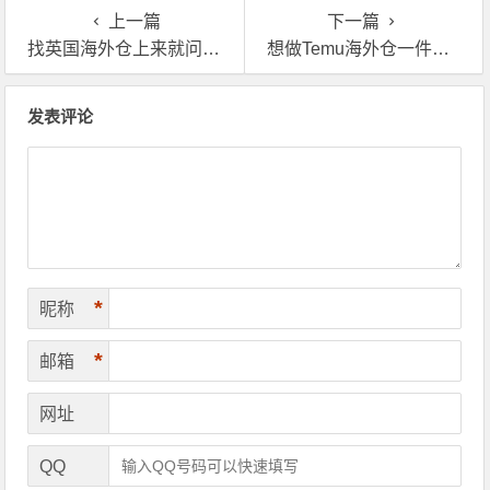
上一篇
下一篇
找英国海外仓上来就问价？海外仓费用大揭秘！
想做Temu海外仓一件代发的卖家，我建议你一定要了解平台认证仓
文章导航
发表评论
*
昵称
*
邮箱
网址
QQ