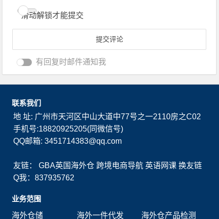
滑动解锁才能提交
有回复时邮件通知我
联系我们
地 址: 广州市天河区中山大道中77号之一2110房之C02
手机号:18820925205(同微信号)
QQ邮箱: 3451714383@qq.com
友链：
GBA英国海外仓
跨境电商导航
英语网课
换友链
Q我：837935762
业务范围
海外仓储
海外一件代发
海外仓产品检测