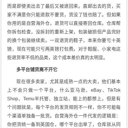
而是即使卖出去了最后又被退回来。直邮出去的货，买
家不满意你只能退款不要货，货没了钱也赔了。但如果
你用的是自营海外仓，退货可以直接寄回仓库。仓库帮
你拆包检查，没拆封的重新上架，包装破损但产品完好
的换个包装继续卖。一双退货的鞋子，本来你要亏十英
镑，现在可能只亏两英镑打包费。对于鞋服、小家电这
些退货率不低的品类，这个成本差价真的太明显。
多平台铺货离不开它
现在很多卖家，尤其是成熟一点的大卖，他们基本
上不会只做一个平台，什么亚马逊、eBay、TikTok
Shop、Temu半托管、独立站，能上的都想上。但是有
个问题就是，每个平台的发货规则不一样，你不可能每
个渠道单独备一批货。自营海外仓一件代发的逻辑是：
你把货统一备到英国仓，哪个平台出单了，仓库就从同