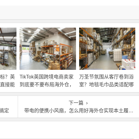
标？英
TikTok英国跨境电商卖家
万圣节氛围从客厅卷到浴
直接能
到底要不要布局海外仓，
室？地毯毛巾品类适配哪
海外仓优势分析！
些海外仓服务？
下一篇
搞定
带电的便携小风扇，怎么用好海外仓实现本土履约？