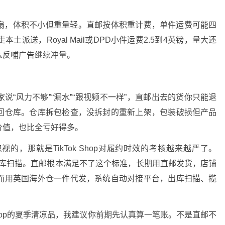
扇，体积不小但重量轻。直邮按体积重计费，单件运费可能四
派送，Royal Mail或DPD小件运费2.5到4英镑，量大还
么反哺广告继续冲量。
“风力不够”“漏水”“跟视频不一样”，直邮出去的货你只能退
回仓库。仓库拆包检查，没拆封的重新上架，包装破损但产品
价值，也比全亏好得多。
，那就是TikTok Shop对履约时效的考核越来越严了。
内出库扫描。直邮根本满足不了这个标准，长期用直邮发货，店铺
而用英国海外仓一件代发，系统自动对接平台，出库扫描、揽
 Shop的夏季清凉品，我建议你前期先认真算一笔账。不是直邮不