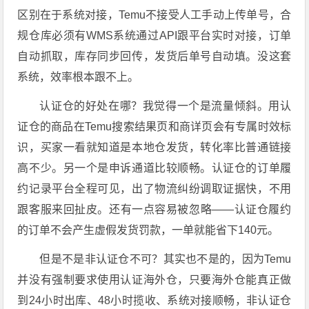
区别在于系统对接，Temu不接受人工手动上传单号，合
规仓库必须有WMS系统通过API跟平台实时对接，订单
自动抓取，库存同步回传，发货后单号自动填。
没这套
系统，效率根本跟不上。
认证仓的好处在哪？我觉得一个是流量倾斜。用认
证仓的商品在Temu搜索结果页和商详页会有专属时效标
识，买家一看就知道是本地仓发货，转化率比普通链接
高不少。另一个是申诉通道比较顺畅。认证仓的订单履
约记录平台全程可见，出了物流纠纷调取证据快，不用
跟客服来回扯皮。
还有一点容易被忽略——认证仓履约
的订单不会产生虚假发货罚款，一单就能省下140元。
但是不是非认证仓不可？其实也不是的，因为Temu
并没有强制要求使用认证海外仓，只要海外仓能真正做
到24小时出库、48小时揽收、系统对接顺畅，非认证仓