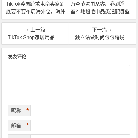
TikTok英国跨境电商卖家到
万圣节氛围从客厅卷到浴
底要不要布局海外仓，海外
室？地毯毛巾品类适配哪些
仓优势分析！
海外仓服务？
上一篇
下一篇
TikTok Shop家居用品海外仓一件代发操作麻烦吗？
独立站做时尚包包跨境电商，怎么选一个靠谱的英国海外仓帮忙代发？
文章导航
发表评论
*
昵称
*
邮箱