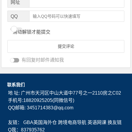
网址
QQ
滑动解锁才能提交
有回复时邮件通知我
联系我们
地 址: 广州市天河区中山大道中77号之一2110房之C02
手机号:18820925205(同微信号)
QQ邮箱: 3451714383@qq.com
友链：
GBA英国海外仓
跨境电商导航
英语网课
换友链
Q我：837935762