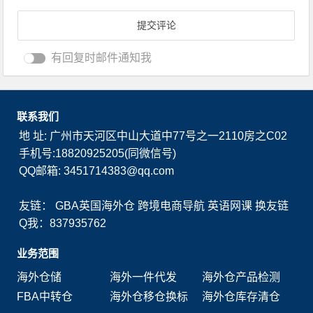
有回复时邮件通知我
联系我们
地 址: 广州市天河区中山大道中77号之一2110房之C02
手机号:18820925205(同微信号)
QQ邮箱: 3451714383@qq.com
友链：
GBA英国海外仓
跨境电商导航
英语网课
换友链
Q我：837935762
业务范围
海外仓储
海外一件代发
海外仓产品检测
FBA中转仓
海外仓移仓换标
海外仓库存清仓