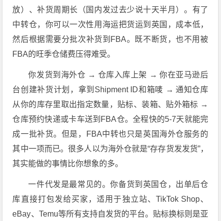
放）、补货周期长（国内发过去少说十天半月）。有了
中转仓，你可以一次性用海运把货运到英国，成本低，
然后根据需要分批次补货到FBA。既不断货，也不用被
FBA的旺季仓储费压得难受。
你发货到海外仓 → 仓库入库上架 → 你在亚马逊后
台创建补货计划，拿到Shipment ID和箱唛 → 通知仓库
从你的库存里取出指定数量，贴标、装箱、贴外箱标 →
仓库预约快递或卡车送到FBA仓。全程快的5-7天就能完
成一批补货。
但是，FBA中转也只是英国海外仓服务的
其中一项而已。很多人以为海外仓就是“存存货发发货”，
其实能做的事情比你想象的多。
一件代发
是最常见的。你备货到英国仓，出单后仓
库直接打包发给买家，适用于独立站、TikTok Shop、
eBay、Temu等所有支持自发货的平台。
贴标换标
则是亚