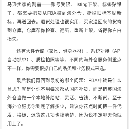
马逊卖家的刚需——账号受限、listing下架、标签贴错
了，都需要把货从FBA撤到海外仓，撕掉旧标签贴新
标，再送回去。
退货处理
也很实用，买家退回来的货寄
到仓库，仓库帮你检查、翻新、重新上架，省得你白白
损失。
还有
大件仓储
（家具、健身器材）、
系统对接
（API
自动抓单）、
质检拍照
等等。不同的海外仓服务侧重点
不一样，你需要根据自己的品类和业务模式来选。
最后我们再回到最初的哪个问题：FBA中转是什么
意思？就是让你不用每次都从国内补货，而是把英国海
外仓当做一个本地补给站，灵活、省钱、不断货。至于
海外仓服务你到底了解多少，建议你花点时间把一件代
发、换标、退货这几项也搞清楚，因为说不定哪天你就
用上了。