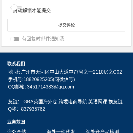
滑动解锁才能提交
有回复时邮件通知我
联系我们
地 址: 广州市天河区中山大道中77号之一2110房之C02
手机号:18820925205(同微信号)
QQ邮箱: 3451714383@qq.com
友链：
GBA英国海外仓
跨境电商导航
英语网课
换友链
Q我：837935762
业务范围
海外仓储
海外一件代发
海外仓产品检测