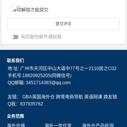
滑动解锁才能提交
有回复时邮件通知我
联系我们
地 址: 广州市天河区中山大道中77号之一2110房之C02
手机号:18820925205(同微信号)
QQ邮箱: 3451714383@qq.com
友链：
GBA英国海外仓
跨境电商导航
英语网课
换友链
Q我：837935762
业务范围
海外仓储
海外一件代发
海外仓产品检测