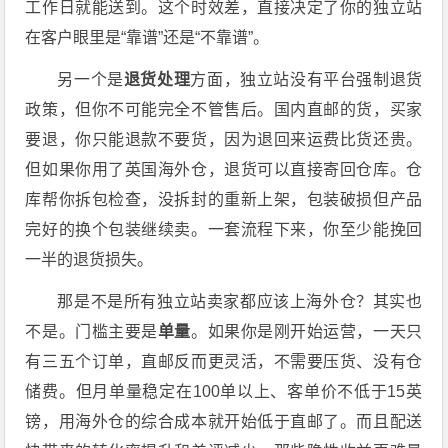
工作日就能送到。这个时效差，直接决定了你的独立站
在客户眼里是“靠谱”还是“不靠谱”。
另一个是
退货处理
方面
，
独立站没有平台强制退货
政策，但你不可能完全不管售后。国内直邮的货，买家
要退，你只能退款不要货，因为退回来运费比货还贵。
但如果你用了英国海外仓，退货可以直接寄回仓库。仓
库帮你拆包检查，没拆封的重新上架，包装破损但产品
完好的换个包装继续卖。一套流程下来，你至少能挽回
一半的退货损失。
那是不是所有独立站卖家都应该上海外仓？其实也
不是。门槛主要是
单量
。如果你是刚开始运营，一天只
有三五个订单，直邮反而更灵活，不需要压货、没有仓
储费。但月单量稳定在100单以上、客单价不低于15英
镑，用海外仓的综合成本就开始低于直邮了。而且配送