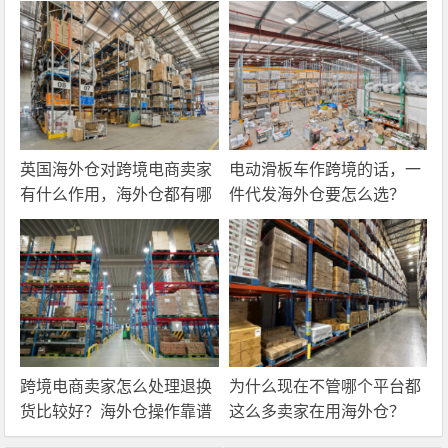
英国海外仓对跨境电商卖家
电动滑板车作跨境的话，一
有什么作用，海外仓都有哪
件代发海外仓要怎么选？
些核心服务？
跨境电商卖家怎么处理退换
为什么现在不管哪个平台都
货比较好？海外仓操作靠谱
这么多卖家在用海外仓？
吗？