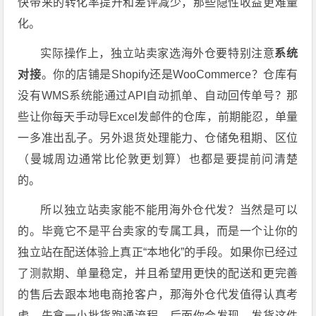
快带来的转化率提升和差评减少，那些隐性收益更难量
化。
实际操作上，独立站卖家选海外仓要特别注意
系统
对接
。你的店铺是Shopify还是WooCommerce？仓库有
没有WMS系统能通过API自动抓单、自动回传单号？那
些让你每天手动导Excel发邮件的仓库，前期能忍，单量
一多准出乱子。另外退货处理能力、仓储免租期、区位
（曼城周边通常比伦敦更划算）也都是要提前问清楚
的。
所以独立站卖家能不能用海外仓代发？当然是可以
的。毕竟它不是平台卖家的专属工具，而是一个让你的
独立站在配送体验上真正“本地化”的手段。如果你已经过
了测款期、单量稳定，并且希望用更快的配送和更完善
的售后去跟本地电商抢客户，那海外仓代发值得认真考
虑。先拿一小批货跑通流程，后面你会发现，发货这件