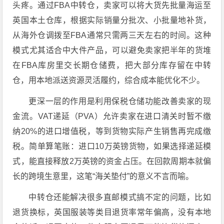
头疼。通过FBA中转仓，卖家可以将大货先批量海运至
英国本土仓库，根据实际销量分批次、小批量地补货，
从海外仓调拨至FBA通常只需两三天左右的时间
。这种
模式尤其适合中大件产品，可以避免卖家把半年的货堆
在FBA库房里交长期仓储费，把大部分库存留在中转
仓，用本地派送资源灵活履约，综合成本能优化不少
。
更深一层的作用是
利用保税仓储功能改善卖家的现
金流
。VAT递延（PVA）允许卖家在进口清关时暂不缴
纳20%的进口增值税，等到货物实际产生销售再完成缴
税
。简单算笔账：进口10万英镑货物，如果选择递延模
式，能直接释放2万英镑的资金占压
。在回款周期本就偏
长的跨境生意里，这笔“海关垫付”的意义不言而喻。
中转仓还能解决很多直邮模式搞不定的问题，比如
退货换标，
英国服装等类目退货率常年偏高，没有本地