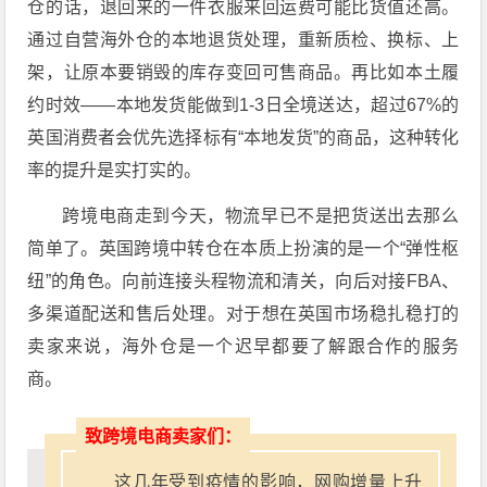
仓的话，退回来的一件衣服来回运费可能比货值还高。
通过自营海外仓的本地退货处理，重新质检、换标、上
架，让原本要销毁的库存变回可售商品
。再比如
本土履
约时效
——本地发货能做到1-3日全境送达，超过67%的
英国消费者会优先选择标有“本地发货”的商品，这种转化
率的提升是实打实的
。
跨境电商走到今天，物流早已不是把货送出去那么
简单了。英国跨境中转仓在本质上扮演的是一个“弹性枢
纽”的角色。向前连接头程物流和清关，向后对接FBA、
多渠道配送和售后处理。对于想在英国市场稳扎稳打的
卖家来说，海外仓是一个迟早都要了解跟合作的服务
商。
致跨境电商卖家们：
这几年受到疫情的影响，网购增量上升