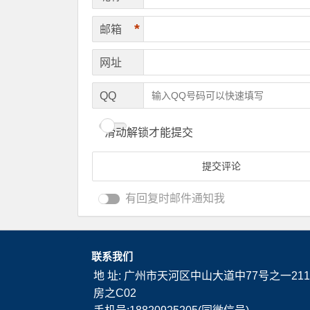
*
邮箱
网址
QQ
滑动解锁才能提交
有回复时邮件通知我
联系我们
地 址: 广州市天河区中山大道中77号之一211
房之C02