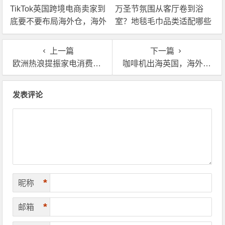
TikTok英国跨境电商卖家到
万圣节氛围从客厅卷到浴
底要不要布局海外仓，海外
室？地毯毛巾品类适配哪些
仓优势分析！
海外仓服务？
上一篇
下一篇
欧洲热浪提振家电消费需求，ebay卖家如何用海外仓抓住机会？
咖啡机出海英国，海外仓到底重要吗？
文章导航
发表评论
*
昵称
*
邮箱