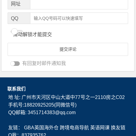
网址
QQ
滑动解锁才能提交
有回复时邮件通知我
联系我们
地 址: 广州市天河区中山大道中77号之一2110房之C02
手机号:18820925205(同微信号)
QQ邮箱: 3451714383@qq.com
友链：
GBA英国海外仓
跨境电商导航
英语网课
换友链
Q我：837935762