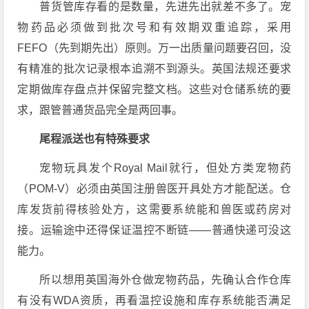
普货管库存看的是数量，先进先出就差不多了。宠
物药品必须做到批次号和有效期双重追踪，采用
FEFO（先到期先出）原则
。万一出质量问题要召回，没
有精准的批次记录根本追溯不到源头
。英国法规还要求
定期做库存盘点并保留完整文档
。这些对仓储系统的要
求，跟管普通货品完全是两回事。
尾程派送也有特殊要求
宠物玩具发个Royal Mail就行，但处方类宠物药
（POM-V）必须由英国注册兽医开具处方才能配送
。仓
库发货前得核验处方，这需要系统能和兽医或药房对
接。运输途中还得保证温控不断链
——普通快递可没这
能力。
所以想用英国海外仓做宠物药品，先确认合作仓库
有没有WDA资质
，再看温控设施和库存系统能否满足