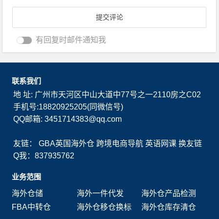
有回复时邮件通知我
联系我们
地 址: 广州市天河区中山大道中77号之一2110房之C02
手机号:18820925205(同微信号)
QQ邮箱: 3451714383@qq.com
友链：
GBA英国海外仓
跨境电商导航
英语网课
换友链
Q我：837935762
业务范围
海外仓储
海外一件代发
海外仓产品检测
FBA中转仓
海外仓移仓换标
海外仓库存清仓