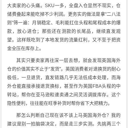
大卖家的心头痛。SKU一多，全盘入仓显然不现实，仓
储费叠起来能吃掉不少利润。更务实的做法是拿“二八法
则”筛一遍：月销稳定、毛利能扛住头程和尾程成本的爆
款，放心进仓；那些还在测款的长尾品，继续直发观
望。这样既吃到了本地发货的流量红利，又不至于把资
金全压在库存上。
其实只要卖家再往深一层去想，就会发现
英国海外
仓
的价值其实不止于“发货”。英国消费者对退换货的耐心
极低，一旦退货，直发链路几乎无法低成本处理，而海
外仓能直接承接退货换标，甚至作为
英国FBA头程
的中
转站，帮你在亚马逊和速卖通之间灵活调拨库存。这个
隐性便利，往往能在旺季补货时帮你省下大把精力。
那怎么判断自己现在该不该上马英国海外仓？我的
建议是别一拍脑袋决定，而是走三步实测。先挑两三个