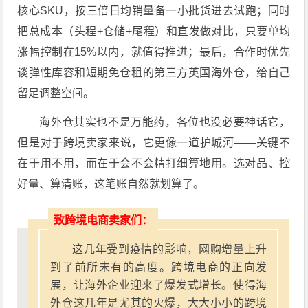
核心SKU，按三倍日均销量备一小批货进去试跑；同时
把总成本（头程+仓储+尾程）和直发做对比，只要单均
涨幅控制在15%以内，就值得推进；最后，合作时优先
谈弹性库容和短期免仓租的
第三方英国海外仓
，给自己
留足调整空间。
海外仓其实也
不是万能药，各位也没必要神话它，
但是对于跨境卖家来说，它更像一道护城河——关键不
在于用不用，而在于会不会精打细算地用。选对品、控
好量、算清账，这笔账自然就划算了。
致跨境电商卖家们：
这几年受到疫情的影响，网购增量上升
到了前所未有的高度。跨境电商的正向发
展，让海外企业迎来了爆发式增长。使得海
外仓这几年是尤其的火爆，大大小小的跨境