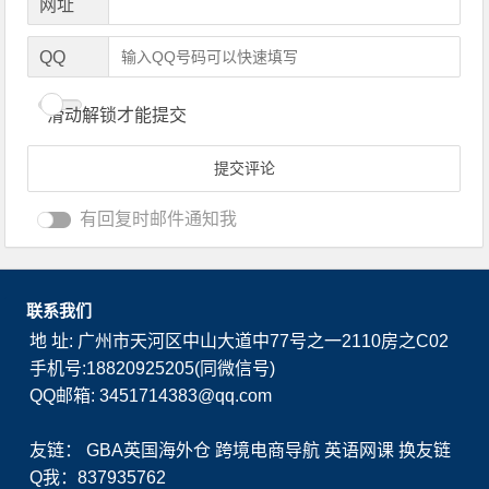
网址
QQ
滑动解锁才能提交
有回复时邮件通知我
联系我们
地 址: 广州市天河区中山大道中77号之一2110房之C02
手机号:18820925205(同微信号)
QQ邮箱: 3451714383@qq.com
友链：
GBA英国海外仓
跨境电商导航
英语网课
换友链
Q我：837935762