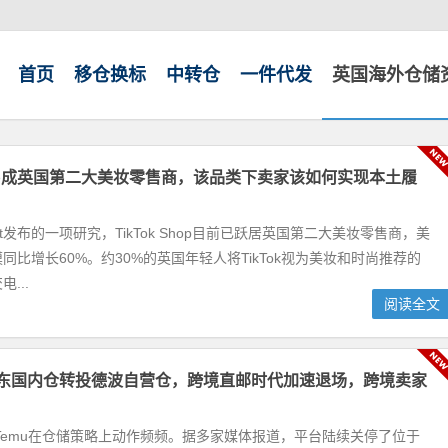
首页
移仓换标
中转仓
一件代发
英国海外仓储
 Shop成英国第二大美妆零售商，该品类下卖家该如何实现本土履
First发布的一项研究，TikTok Shop目前已跃居英国第二大美妆零售商，美
同比增长60%。约30%的英国年轻人将TikTok视为美妆和时尚推荐的
...
阅读全文
广东国内仓转投德波自营仓，跨境直邮时代加速退场，跨境卖家
，Temu在仓储策略上动作频频。据多家媒体报道，平台陆续关停了位于