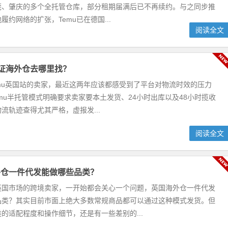
莞、肇庆的多个全托管仓库，部分租期届满后已不再续约。与之同步推
履约网络的扩张，Temu已在德国...
阅读全文
认证海外仓去哪里找？
mu英国站的卖家，最近这两年应该都感受到了平台对物流时效的压力
Temu半托管模式明确要求卖家要本土发货、24小时出库以及48小时揽收
流轨迹查得尤其严格，虚报发...
阅读全文
外仓一件代发能做哪些品类？
英国市场的跨境卖家，一开始都会关心一个问题，英国海外仓一件代发
品类？其实目前市面上绝大多数常规商品都可以通过这种模式发货。但
的适配程度和操作细节，还是有一些差别的...