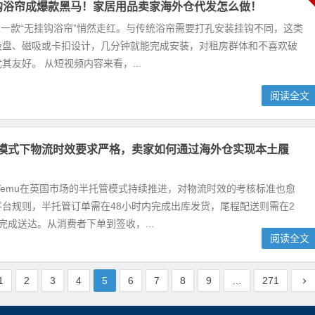
无挂钩浴帘成爆款黑马！家居用品卖家海外仓代发怎么做！
ok上一款“无挂钩浴帘”悄然走红。与传统浴帘需要打孔安装挂钩不同，这类
吸盘、磁吸或卡扣设计，几分钟就能完成安装，对租房群体和不喜欢破
其友好。 从短视频内容来看，...
阅读全文
管模式下物流时效要求严格，卖家如何通过海外仓实现本土履
，Temu在英国市场的半托管模式持续推进，对物流时效的考核标准也愈
台规则，半托管订单需在48小时内完成出库发货，尾程配送则需在2
完成送达。从消费者下单到签收，...
阅读全文
1
2
3
4
5
6
7
8
9
…
271