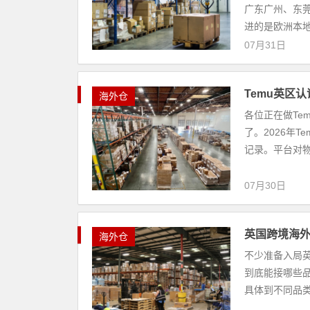
广东广州、东
进的是欧洲本地
07月31日
Temu英区
海外仓
各位正在做Te
了。2026年
记录。平台对物
07月30日
英国跨境海
海外仓
不少准备入局
到底能接哪些
具体到不同品类