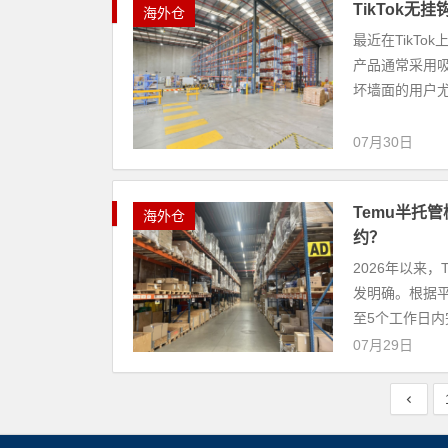
TikTok
海外仓
最近在TikT
产品通常采用
坏墙面的用户尤
07月30日
Temu半托
海外仓
约？
2026年以来
发明确。根据平
至5个工作日内
07月29日