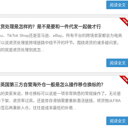
阅读全文
退货处理是怎样的？是不是要和一件代发一起做才行
u、TikTok Shop还是亚马逊、eBay，所有平台的跨境卖家都会为电商
可以说退货处理是跨境链路中绕不开的环节。围绕退货的诸多疑问里，
的就是退货处理到底怎...
阅读全文
的英国第三方自营海外仓一般是怎么操作移仓换标的？
站的卖家来说，移仓换标可以说是一项非常熟悉的常规操作了。无论是
台下架、退货率过高，还是库存滞销需要重新激活链接，将货物从FBA
签后再重新入仓，往往是成本最低的补救...
阅读全文