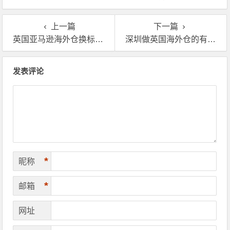
上一篇
下一篇
英国亚马逊海外仓换标签多少钱？一般怎么收费
深圳做英国海外仓的有哪些公司？英国靠谱的海外仓哪里找？
文章导航
发表评论
*
昵称
*
邮箱
网址