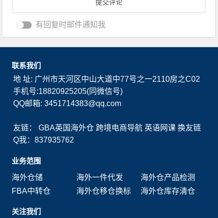
有回复时邮件通知我
联系我们
地 址: 广州市天河区中山大道中77号之一2110房之C02
手机号:18820925205(同微信号)
QQ邮箱: 3451714383@qq.com
友链：
GBA英国海外仓
跨境电商导航
英语网课
换友链
Q我：837935762
业务范围
海外仓储
海外一件代发
海外仓产品检测
FBA中转仓
海外仓移仓换标
海外仓库存清仓
关注我们