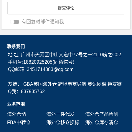
有回复时邮件通知我
联系我们
地 址: 广州市天河区中山大道中77号之一2110房之C02
手机号:18820925205(同微信号)
QQ邮箱: 3451714383@qq.com
友链：
GBA英国海外仓
跨境电商导航
英语网课
换友链
Q我：837935762
业务范围
海外仓储
海外一件代发
海外仓产品检测
FBA中转仓
海外仓移仓换标
海外仓库存清仓