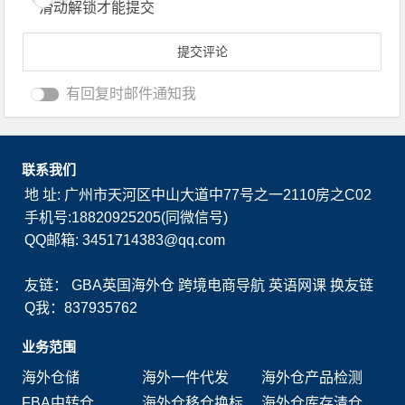
滑动解锁才能提交
有回复时邮件通知我
联系我们
地 址: 广州市天河区中山大道中77号之一2110房之C02
手机号:18820925205(同微信号)
QQ邮箱: 3451714383@qq.com
友链：
GBA英国海外仓
跨境电商导航
英语网课
换友链
Q我：837935762
业务范围
海外仓储
海外一件代发
海外仓产品检测
FBA中转仓
海外仓移仓换标
海外仓库存清仓