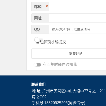
*
邮箱
网址
QQ
滑动解锁才能提交
有回复时邮件通知我
联系我们
地 址: 广州市天河区中山大道中77号之一211
房之C02
手机号:18820925205(同微信号)