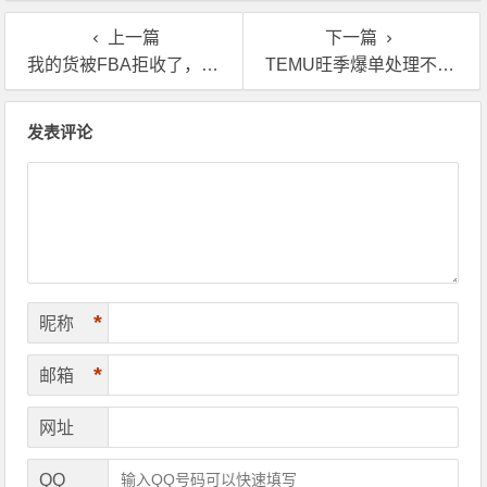
吗？
上一篇
下一篇
我的货被FBA拒收了，英国海外仓能帮我搞定吗？
TEMU旺季爆单处理不过来？用TEMU认证海外仓啊！
文章导航
发表评论
*
昵称
*
邮箱
网址
QQ