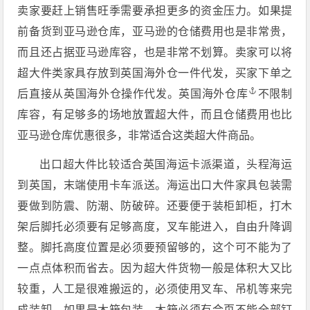
卖家要赶上销售旺季需要承担更多的资金压力。如果提
前备货到亚马逊仓库，亚马逊的仓储费用也是非常贵，
而且还占据亚马逊库容，也是非常不划算。卖家可以将
超大件类家具存放到英国海外仓一件代发，买家下单之
后直接从英国海外仓操作代发。
英国海外仓库
不限制
库容，有足够多的场地放置超大件，而且仓储费用也比
亚马逊仓库优惠很多，非常适合这类超大件商品。
出口超大件比较适合英国海运卡派渠道，头程海运
到英国，末端使用卡车派送。海运出口大件家具包装需
要做到防震、防潮、防破碎。还要便于装柜卸柜，打木
架后脚托必须要有足够高度，叉车能进入，自由升降调
整。脚托高度位置是必须要预留够的，这个可不能为了
一点点体积而省去。因为超大件货物一般是体积大又比
较重，人工是很难搬运的，必须使用叉车、吊机等来完
成装卸。如果是木箱包装，木箱必须有合页不能全部钉