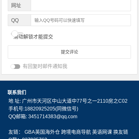
网址
QQ
滑动解锁才能提交
有回复时邮件通知我
联系我们
地 址: 广州市天河区中山大道中77号之一2110房之C02
手机号:18820925205(同微信号)
QQ邮箱: 3451714383@qq.com
友链：
GBA英国海外仓
跨境电商导航
英语网课
换友链