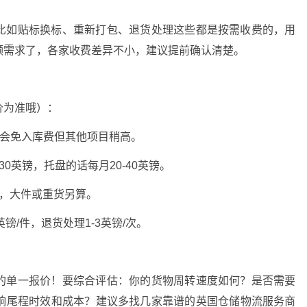
比如贴标换标、重新打包、退货处理这些都是按需收费的，用
频需求了，各家收费差异不小，建议提前确认清楚。
价为准哦）：
有些会免入库费但其他项目稍高。
30英镑，托盘的话每月20-40英镑。
起，大件或重货另算。
英镑/件，退货处理1-3英镑/次。
的单一报价
！要综合评估：你的货物周转速度如何？是否需要
响尾程时效和成本？建议多找几家靠谱的
英国仓储物流
服务商