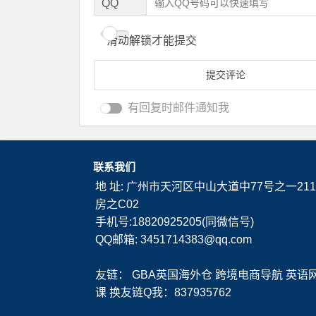
QQ
滑动解锁才能提交
有回复时邮件通知我
联系我们
地 址: 广州市天河区中山大道中77号之一211
房之C02
手机号:18820925205(同微信号)
QQ邮箱: 3451714383@qq.com
友链：
GBA英国海外仓
跨境电商导航
英语
课
换友链Q我：837935762