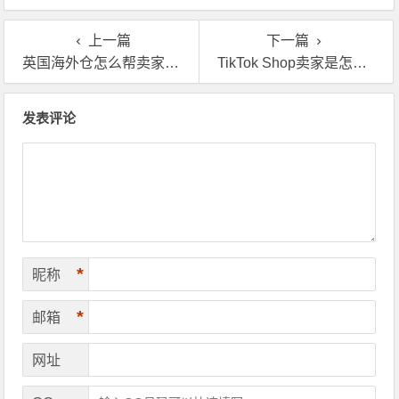
物流时效要求的？
上一篇
下一篇
英国海外仓怎么帮卖家实现本土化履约的？
TikTok Shop卖家是怎么实现3日内送达的？原来是用了英国海外仓！
文章导航
发表评论
*
昵称
*
邮箱
网址