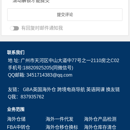
滑动解锁才能提交
有回复时邮件通知我
联系我们
地 址: 广州市天河区中山大道中77号之一2110房之C02
手机号:18820925205(同微信号)
QQ邮箱: 3451714383@qq.com
友链：
GBA英国海外仓
跨境电商导航
英语网课
换友链
Q我：837935762
业务范围
海外仓储
海外一件代发
海外仓产品检测
FBA中转仓
海外仓移仓换标
海外仓库存清仓