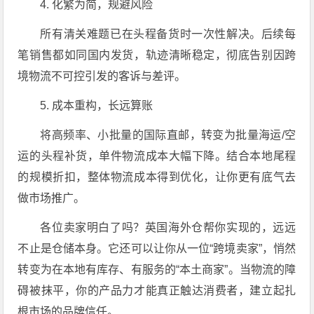
4. 化繁为简，规避风险
所有清关难题已在头程备货时一次性解决。后续每
笔销售都如同国内发货，轨迹清晰稳定，彻底告别因跨
境物流不可控引发的客诉与差评。
5. 成本重构，长远算账
将高频率、小批量的国际直邮，转变为批量海运/空
运的头程补货，单件物流成本大幅下降。结合本地尾程
的规模折扣，整体物流成本得到优化，让你更有底气去
做市场推广。
各位卖家明白了吗？英国海外仓帮你实现的，远远
不止是仓储本身。它还可以让你从一位“跨境卖家”，悄然
转变为在本地有库存、有服务的“本土商家”。当物流的障
碍被抹平，你的产品力才能真正触达消费者，建立起扎
根市场的品牌信任。