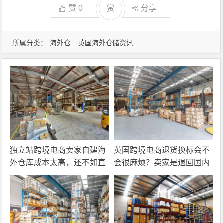
赞
0
赏
分享
所属分类：
海外仓
英国海外仓储资讯
独立站跨境电商卖家自建海
英国跨境电商退货换标会不
外仓库成本太高，还不如直
会很麻烦？卖家是退回国内
接找第三方自营海外仓！
还是在海外直接处理？